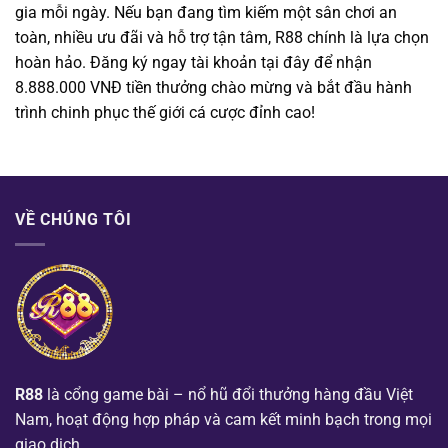
gia mỗi ngày. Nếu bạn đang tìm kiếm một sân chơi an
toàn, nhiều ưu đãi và hỗ trợ tận tâm, R88 chính là lựa chọn
hoàn hảo. Đăng ký ngay tài khoản tại đây để nhận
8.888.000 VNĐ tiền thưởng chào mừng và bắt đầu hành
trình chinh phục thế giới cá cược đỉnh cao!
VỀ CHÚNG TÔI
R88
là cổng game bài – nổ hũ đổi thưởng hàng đầu Việt
Nam, hoạt động hợp pháp và cam kết minh bạch trong mọi
giao dịch.