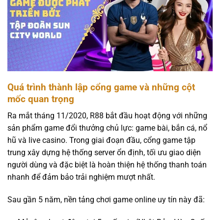
Quá trình thành lập cổng game và những cột
mốc quan trọng
Ra mắt tháng 11/2020, R88 bắt đầu hoạt động với những
sản phẩm game đổi thưởng chủ lực: game bài, bắn cá, nổ
hũ và live casino. Trong giai đoạn đầu, cổng game tập
trung xây dựng hệ thống server ổn định, tối ưu giao diện
người dùng và đặc biệt là hoàn thiện hệ thống thanh toán
nhanh để đảm bảo trải nghiệm mượt nhất.
Sau gần 5 năm, nền tảng chơi game online uy tín này đã: