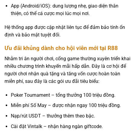
App (Android/iOS): dung lượng nhẹ, giao diện thân
thiện, có thể cá cược mọi lúc mọi nơi.
Hệ thống app được cập nhật liên tục để đảm bảo tính ổn
định và bảo mật tuyệt đối.
Ưu đãi khủng dành cho hội viên mới tại R88
Nhằm tri ân người chơi, cổng game thường xuyên triển khai
nhiều chương trình khuyến mãi hấp dẫn. Đây là cơ hội để
người chơi nhận quà tặng và tăng vốn cược hoàn toàn
miễn phí, sau đây là các gói ưu đãi tiêu biểu:
Poker Tournament – tổng thưởng 100 triệu đồng.
Miễn phí Số May – được nhận ngay 100 triệu đồng.
Nạp/rút USDT – thưởng thêm theo bậc.
Cài đặt Vintalk – nhận hàng ngàn giftcode.