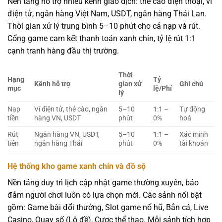
Nền tảng hỗ trợ nhiều kênh giao dịch: thẻ cào điện thoại, ví
điện tử, ngân hàng Việt Nam, USDT, ngân hàng Thái Lan.
Thời gian xử lý trung bình 5–10 phút cho cả nạp và rút.
Cổng game cam kết thanh toán xanh chín, tỷ lệ rút 1:1
cạnh tranh hàng đầu thị trường.
Thời
Hạng
Tỷ
Kênh hỗ trợ
gian xử
Ghi chú
mục
lệ/Phí
lý
Nạp
Ví điện tử, thẻ cào, ngân
5–10
1:1 –
Tự động
tiền
hàng VN, USDT
phút
0%
hoá
Rút
Ngân hàng VN, USDT,
5–10
1:1 –
Xác minh
tiền
ngân hàng Thái
phút
0%
tài khoản
Hệ thống kho game xanh chín và đồ sộ
Nền tảng duy trì lịch cập nhật game thường xuyên, bảo
đảm người chơi luôn có lựa chọn mới. Các sảnh nổi bật
gồm: Game bài đổi thưởng, Slot game nổ hũ, Bắn cá, Live
Casino, Quay số (Lô đề), Cược thể thao. Mỗi sảnh tích hợp