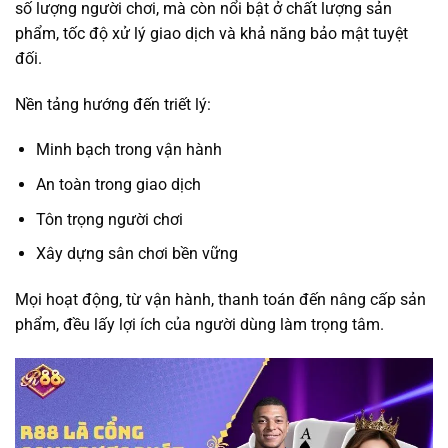
số lượng người chơi, mà còn nổi bật ở chất lượng sản
phẩm, tốc độ xử lý giao dịch và khả năng bảo mật tuyệt
đối.
Nền tảng hướng đến triết lý:
Minh bạch trong vận hành
An toàn trong giao dịch
Tôn trọng người chơi
Xây dựng sân chơi bền vững
Mọi hoạt động, từ vận hành, thanh toán đến nâng cấp sản
phẩm, đều lấy lợi ích của người dùng làm trọng tâm.