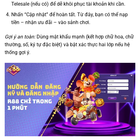
Telesale (nếu có) để dễ khôi phục tài khoản khi cần.
Nhấn “Cập nhật” để hoàn tất. Từ đây, bạn có thể nạp
tiền – nhận ưu đãi – vào sảnh chơi.
Gợi ý an toàn:
Dùng mật khẩu mạnh (kết hợp chữ hoa, chữ
thường, số, ký tự đặc biệt) và bật xác thực hai lớp nếu hệ
thống gợi ý.