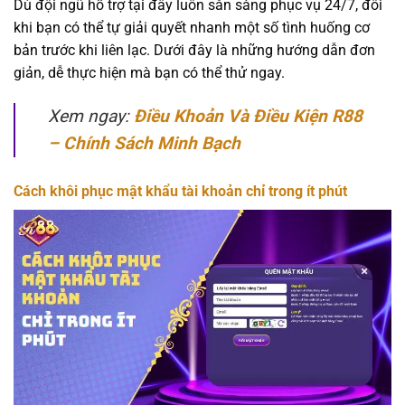
Dù đội ngũ hỗ trợ tại đây luôn sẵn sàng phục vụ 24/7, đôi
khi bạn có thể tự giải quyết nhanh một số tình huống cơ
bản trước khi liên lạc. Dưới đây là những hướng dẫn đơn
giản, dễ thực hiện mà bạn có thể thử ngay.
Xem ngay:
Điều Khoản Và Điều Kiện R88
– Chính Sách Minh Bạch
Cách khôi phục mật khẩu tài khoản chỉ trong ít phút