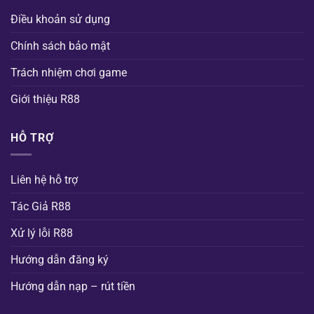
Điều khoản sử dụng
Chính sách bảo mật
Trách nhiệm chơi game
Giới thiệu R88
HỖ TRỢ
Liên hệ hỗ trợ
Tác Giả R88
Xử lý lỗi R88
Hướng dẫn đăng ký
Hướng dẫn nạp – rút tiền