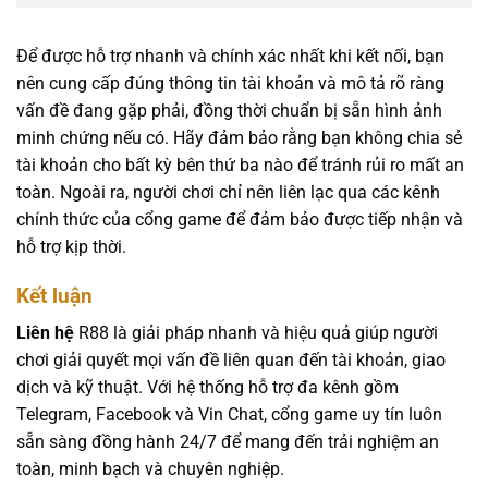
Để được hỗ trợ nhanh và chính xác nhất khi kết nối, bạn
nên cung cấp đúng thông tin tài khoản và mô tả rõ ràng
vấn đề đang gặp phải, đồng thời chuẩn bị sẵn hình ảnh
minh chứng nếu có. Hãy đảm bảo rằng bạn không chia sẻ
tài khoản cho bất kỳ bên thứ ba nào để tránh rủi ro mất an
toàn. Ngoài ra, người chơi chỉ nên liên lạc qua các kênh
chính thức của cổng game để đảm bảo được tiếp nhận và
hỗ trợ kịp thời.
Kết luận
Liên hệ
R88 là giải pháp nhanh và hiệu quả giúp người
chơi giải quyết mọi vấn đề liên quan đến tài khoản, giao
dịch và kỹ thuật. Với hệ thống hỗ trợ đa kênh gồm
Telegram, Facebook và Vin Chat, cổng game uy tín luôn
sẵn sàng đồng hành 24/7 để mang đến trải nghiệm an
toàn, minh bạch và chuyên nghiệp.