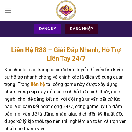
Bỏ
qua
nội
dung
ĐĂNG KÝ
ĐĂNG NHẬP
Liên Hệ R88 – Giải Đáp Nhanh, Hỗ Trợ
Liền Tay 24/7
Khi chơi tại các trang cá cược trực tuyến thì việc tìm kiếm
sự hỗ trợ nhanh chóng và chính xác là điều vô cùng quan
trọng. Trang
liên hệ
tại cổng game này được xây dựng
nhằm cung cấp đầy đủ các kênh hỗ trợ chính thức, giúp
người chơi dễ dàng kết nối với đội ngũ tư vấn bất cứ lúc
nào. Với cam kết hoạt động 24/7, cổng game uy tín đảm
bảo mọi vấn đề từ đăng nhập, giao dịch đến kỹ thuật đều
được xử lý kịp thời, tạo nên trải nghiệm an toàn và trọn vẹn
nhất cho thành viên.