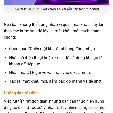
Cách khôi phục mật khẩu tài khoản chỉ trong ít phút
Nếu bạn không thể đăng nhập vì quên mật khẩu, hãy làm
theo các bước sau để lấy lại mật khẩu một cách nhanh
chóng:
Chọn mục “Quên mật khẩu” tại trang đăng nhập.
Nhập số điện thoại hoặc email đã sử dụng khi tạo tài
khoản để tiếp tục.
Nhận mã OTP gửi về và nhập vào ô xác minh.
Tạo lại mật khẩu mới, đảm bảo độ mạnh và dễ nhớ.
Hướng dẫn rút tiền
Việc rút tiền rất đơn giản, nhưng bạn cần thực hiện đúng
để giao dịch được xử lý nhanh. Tuy nhiên cũng sẽ có một