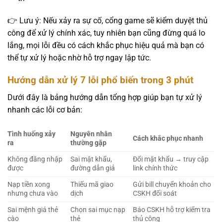
👉 Lưu ý: Nếu xảy ra sự cố, cổng game sẽ kiểm duyệt thủ
công để xử lý chính xác, tuy nhiên bạn cũng đừng quá lo
lắng, mọi lỗi đều có cách khắc phục hiệu quả mà bạn có
thể tự xử lý hoặc nhờ hỗ trợ ngay lập tức.
Hướng dẫn xử lý 7 lỗi phổ biến trong 3 phút
Dưới đây là bảng hướng dẫn tổng hợp giúp bạn tự xử lý
nhanh các lỗi cơ bản:
Tình huống xảy
Nguyên nhân
Cách khắc phục nhanh
ra
thường gặp
Không đăng nhập
Sai mật khẩu,
Đổi mật khẩu → truy cập
được
đường dẫn giả
link chính thức
Nạp tiền xong
Thiếu mã giao
Gửi bill chuyển khoản cho
nhưng chưa vào
dịch
CSKH đối soát
Sai mệnh giá thẻ
Chọn sai mục nạp
Báo CSKH hỗ trợ kiểm tra
cào
thẻ
thủ công