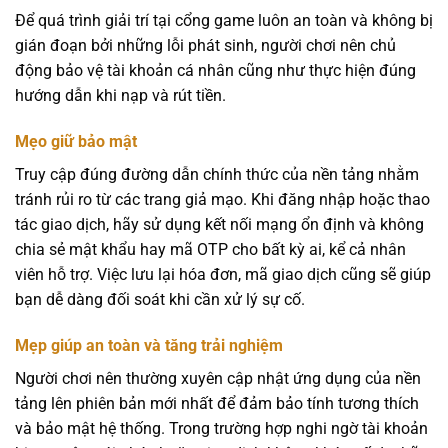
Để quá trình giải trí tại cổng game luôn an toàn và không bị
gián đoạn bởi những lỗi phát sinh, người chơi nên chủ
động bảo vệ tài khoản cá nhân cũng như thực hiện đúng
hướng dẫn khi nạp và rút tiền.
Mẹo giữ bảo mật
Truy cập đúng đường dẫn chính thức của nền tảng nhằm
tránh rủi ro từ các trang giả mạo. Khi đăng nhập hoặc thao
tác giao dịch, hãy sử dụng kết nối mạng ổn định và không
chia sẻ mật khẩu hay mã OTP cho bất kỳ ai, kể cả nhân
viên hỗ trợ. Việc lưu lại hóa đơn, mã giao dịch cũng sẽ giúp
bạn dễ dàng đối soát khi cần xử lý sự cố.
Mẹp giúp an toàn và tăng trải nghiệm
Người chơi nên thường xuyên cập nhật ứng dụng của nền
tảng lên phiên bản mới nhất để đảm bảo tính tương thích
và bảo mật hệ thống. Trong trường hợp nghi ngờ tài khoản