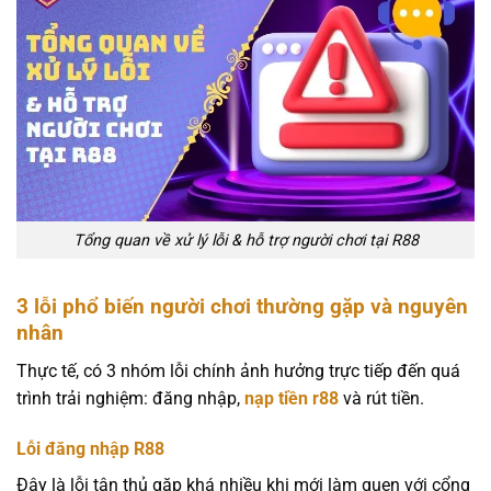
Tổng quan về xử lý lỗi & hỗ trợ người chơi tại R88
3 lỗi phổ biến người chơi thường gặp và nguyên
nhân
Thực tế, có 3 nhóm lỗi chính ảnh hưởng trực tiếp đến quá
trình trải nghiệm: đăng nhập,
nạp tiền r88
và rút tiền.
Lỗi đăng nhập R88
Đây là lỗi tân thủ gặp khá nhiều khi mới làm quen với cổng