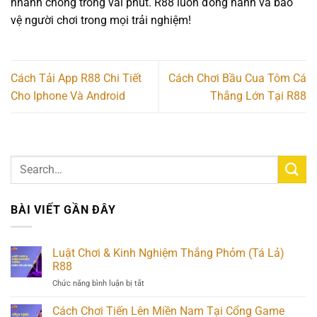
nhanh chóng trong vài phút. R88 luôn đồng hành và bảo
vệ người chơi trong mọi trải nghiệm!
Cách Tải App R88 Chi Tiết
Cách Chơi Bầu Cua Tôm Cá
Cho Iphone Và Android
Thắng Lớn Tại R88
BÀI VIẾT GẦN ĐÂY
Luật Chơi & Kinh Nghiệm Thắng Phỏm (Tá Lả)
R88
Chức năng bình luận bị tắt
ở
Luật
Chơi
Cách Chơi Tiến Lên Miền Nam Tại Cổng Game