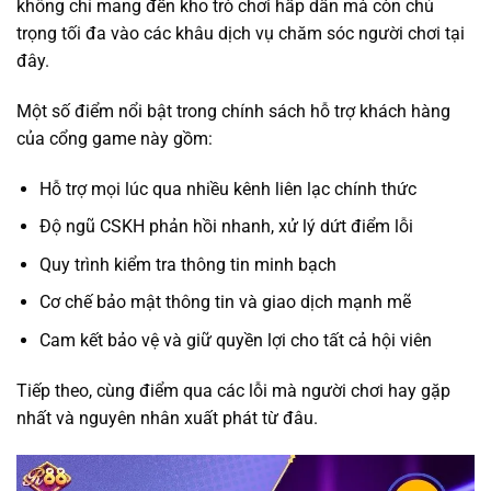
không chỉ mang đến kho trò chơi hấp dẫn mà còn chú
trọng tối đa vào các khâu dịch vụ chăm sóc người chơi tại
đây.
Một số điểm nổi bật trong chính sách hỗ trợ khách hàng
của cổng game này gồm:
Hỗ trợ mọi lúc qua nhiều kênh liên lạc chính thức
Độ ngũ CSKH phản hồi nhanh, xử lý dứt điểm lỗi
Quy trình kiểm tra thông tin minh bạch
Cơ chế bảo mật thông tin và giao dịch mạnh mẽ
Cam kết bảo vệ và giữ quyền lợi cho tất cả hội viên
Tiếp theo, cùng điểm qua các lỗi mà người chơi hay gặp
nhất và nguyên nhân xuất phát từ đâu.