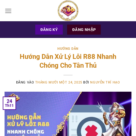
Bỏ
qua
nội
dung
ĐĂNG KÝ
ĐĂNG NHẬP
HƯỚNG DẪN
Hướng Dẫn Xử Lý Lỗi R88 Nhanh
Chóng Cho Tân Thủ
ĐĂNG VÀO
THÁNG MƯỜI MỘT 24, 2025
BỞI
NGUYỄN TRÍ HẠO
24
Th11