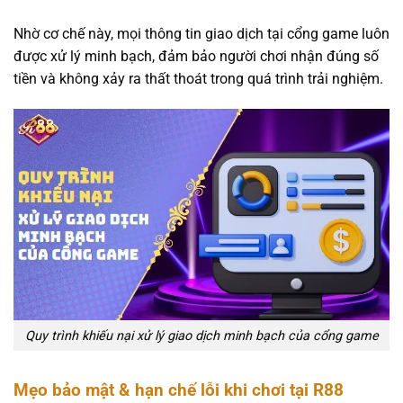
Nhờ cơ chế này, mọi thông tin giao dịch tại cổng game luôn
được xử lý minh bạch, đảm bảo người chơi nhận đúng số
tiền và không xảy ra thất thoát trong quá trình trải nghiệm.
Quy trình khiếu nại xử lý giao dịch minh bạch của cổng game
Mẹo bảo mật & hạn chế lỗi khi chơi tại R88