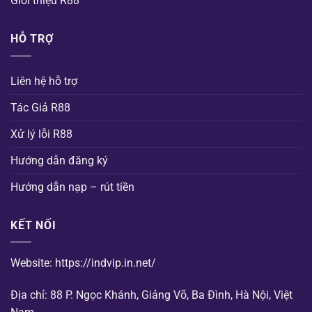
Giới thiệu R88
HỖ TRỢ
Liên hệ hỗ trợ
Tác Giả R88
Xử lý lỗi R88
Hướng dẫn đăng ký
Hướng dẫn nạp – rút tiền
KẾT NỐI
Website: https://indvip.in.net/
Địa chỉ:
88 P. Ngọc Khánh, Giảng Võ, Ba Đình, Hà Nội, Việt