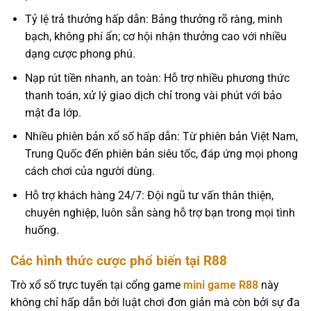
Tỷ lệ trả thưởng hấp dẫn: Bảng thưởng rõ ràng, minh
bạch, không phí ẩn; cơ hội nhận thưởng cao với nhiều
dạng cược phong phú.
Nạp rút tiền nhanh, an toàn: Hỗ trợ nhiều phương thức
thanh toán, xử lý giao dịch chỉ trong vài phút với bảo
mật đa lớp.
Nhiều phiên bản xổ số hấp dẫn: Từ phiên bản Việt Nam,
Trung Quốc đến phiên bản siêu tốc, đáp ứng mọi phong
cách chơi của người dùng.
Hỗ trợ khách hàng 24/7: Đội ngũ tư vấn thân thiện,
chuyên nghiệp, luôn sẵn sàng hỗ trợ bạn trong mọi tình
huống.
Các hình thức cược phổ biến tại R88
Trò xổ số trực tuyến tại cổng game
mini game R88
này
không chỉ hấp dẫn bởi luật chơi đơn giản mà còn bởi sự đa