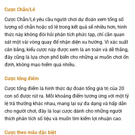
Cược Chẵn/Lẻ
Cược Chẵn/Lẻ yêu cầu người chơi dự đoán xem tổng số
lượng số chẵn hoặc số lẻ trong kết quả sẽ nhiều hơn, hình
thức này không đòi hỏi phân tích phức tạp, chỉ cần quan
sát một vài vòng quay để nhận diện xu hướng. Vì xác suất
cân bằng, kiểu cược này được xem là an toàn và dễ thắng,
đây cũng là lựa chọn phổ biến cho những ai muốn chơi ổn
định, không mạo hiểm quá nhiều.
Cược tổng điểm
Cược tổng điểm là hình thức dự đoán tổng giá trị của 20
con số được rút ra. Mỗi khoảng điểm tương ứng với một tỷ
lệ trả thưởng khác nhau, mang lại sự đa dạng và hấp dẫn
cho người chơi, đây là loại cược dành cho những người
thích phân tích số liệu và muốn tìm kiếm lợi nhuận cao.
Cược theo mẫu đặc biệt