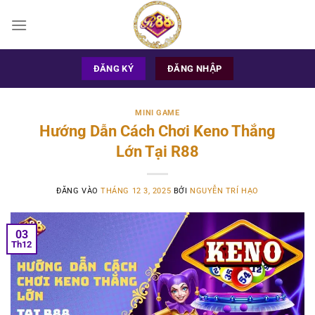
Bỏ
qua
nội
dung
ĐĂNG KÝ
ĐĂNG NHẬP
MINI GAME
Hướng Dẫn Cách Chơi Keno Thắng
Lớn Tại R88
ĐĂNG VÀO
THÁNG 12 3, 2025
BỞI
NGUYỄN TRÍ HẠO
03
Th12